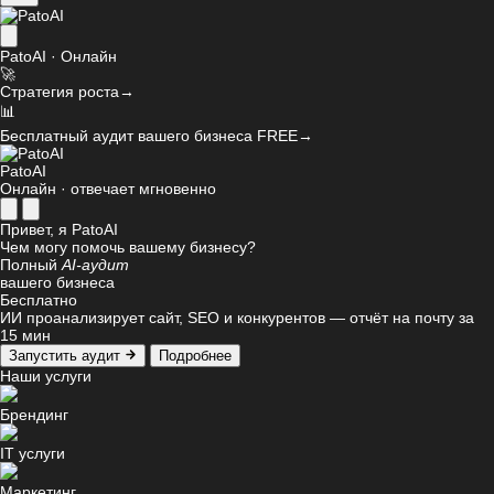
PatoAI · Онлайн
🚀
Стратегия роста
→
📊
Бесплатный аудит вашего бизнеса
FREE
→
PatoAI
Онлайн · отвечает мгновенно
Привет, я PatoAI
Чем могу помочь вашему бизнесу?
Полный
AI-аудит
вашего бизнеса
Бесплатно
ИИ проанализирует сайт, SEO и конкурентов — отчёт на почту за
15 мин
Запустить аудит
Подробнее
Наши услуги
Брендинг
IT услуги
Маркетинг