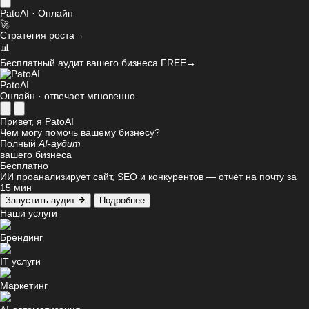
PatoAI · Онлайн
🚀
Стратегия роста
→
📊
Бесплатный аудит вашего бизнеса
FREE
→
PatoAI
Онлайн · отвечает мгновенно
Привет, я PatoAI
Чем могу помочь вашему бизнесу?
Полный
AI-аудит
вашего бизнеса
Бесплатно
ИИ проанализирует сайт, SEO и конкурентов — отчёт на почту за
15 мин
Запустить аудит
Подробнее
Наши услуги
Брендинг
IT услуги
Маркетинг